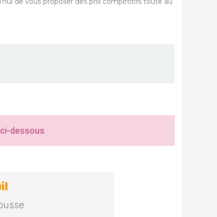
’hui de vous proposer des prix compétitifs toute au
 ci-dessous
il
busse