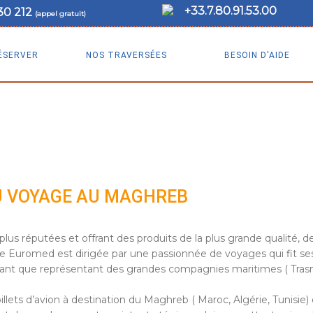
+33.7.80.91.53.00
30 212
(appel gratuit)
ÉSERVER
NOS TRAVERSÉES
BESOIN D'AIDE
U VOYAGE AU MAGHREB
us réputées et offrant des produits de la plus grande qualité, 
gence Euromed est dirigée par une passionnée de voyages qui fit s
ant que représentant des grandes compagnies maritimes ( Trasme
illets d’avion à destination du Maghreb ( Maroc, Algérie, Tunisie)